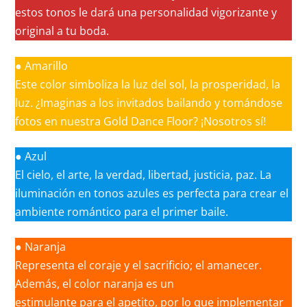
estos tonos le dará una personalidad vigorizante y
original a tu boda.
● Amarillo
Este color simboliza la luz del sol, la prosperidad, la
luz. ¿Imaginas a los invitados bailando y tomándose
fotos en nuestra Gold Dance Floor? ¡Nosotros sí!
● Azul
El cielo, el arte, la verdad, libertad, justicia, paz. La
iluminación en tonos azules es perfecta para crear el
ambiente romántico para el primer baile.
● Naranja
Representa el coraje y el sacrificio; el amanecer.
Además, el color naranja es un
estimulante para el apetito, por lo que implementar