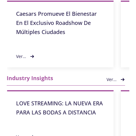
Caesars Promueve El Bienestar
Em
En El Exclusivo Roadshow De
Pa
Múltiples Ciudades
Im
Ver…
Ve
Industry Insights
Ver…
LOVE STREAMING: LA NUEVA ERA
¿C
PARA LAS BODAS A DISTANCIA
añ