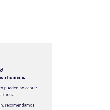
na
ación humana.
ero pueden no captar
ortancia.
rtan, recomendamos