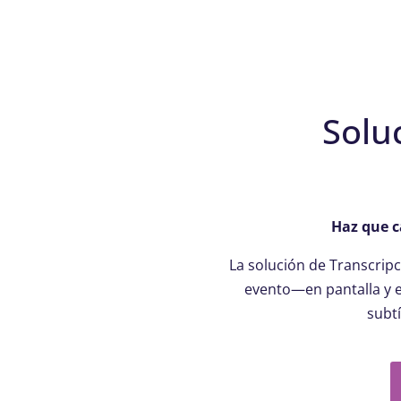
Soluc
Haz que c
La solución de Transcripc
evento—en pantalla y en
subt