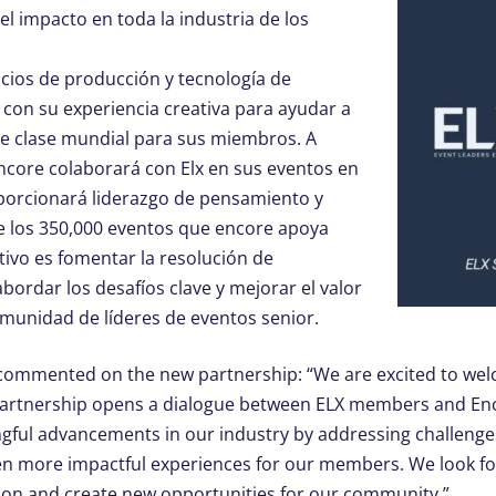
 el impacto en toda la industria de los
cios de producción y tecnología de
 con su experiencia creativa para ayudar a
de clase mundial para sus miembros. A
Encore colaborará con Elx en sus eventos en
porcionará liderazgo de pensamiento y
 los 350,000 eventos que encore apoya
tivo es fomentar la resolución de
ordar los desafíos clave y mejorar el valor
munidad de líderes de eventos senior.
 commented on the new partnership: “We are excited to wel
partnership opens a dialogue between ELX members and Enco
ngful advancements in our industry by addressing challenge
ven more impactful experiences for our members. We look f
ion and create new opportunities for our community.”