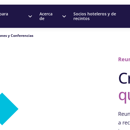
para
Acerca
Socios hoteleros y de
de
recintos
nes y Conferencias
Reun
C
q
Reun
a re