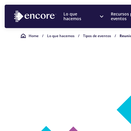
Lo que
Recursos 
hacemos
eventos
Home
/
Lo que hacemos
/
Tipos de eventos
/
Reunio