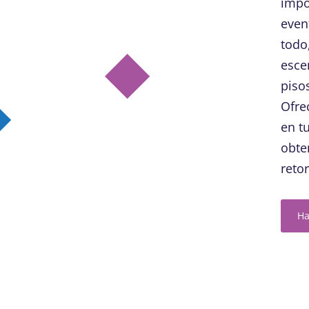
impo
even
todo
esce
piso
Ofre
en t
obte
reto
Ha