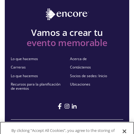
Vamos a crear tu
evento memorable
Lo que hacemos
Acerca de
Carreras
Contáctenos
Lo que hacemos
Socios de sedes: Inicio
Recursos para la planificación
Ubicaciones
de eventos
By clicking “Accept All Cookies”, you agree to the storing of
©2026 Encore®. Todos los derechos reservados. Cualquier marca