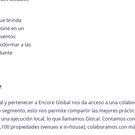
ue brinda
reúne en un
eventos
nsformar a las
diante
?
al y pertenecer a Encore Global nos da acceso a una colabo
ro segmento, esto nos permite compartir las mejores práctic
 una ejecución local, lo que llamamos Glocal. Contamos co
 2,100 propiedades (venues e in-house); colaboramos con m