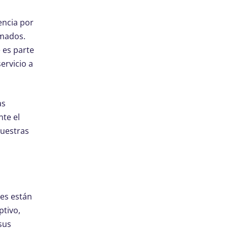
encia por
rmados.
 es parte
ervicio a
as
nte el
nuestras
tes están
ptivo,
sus