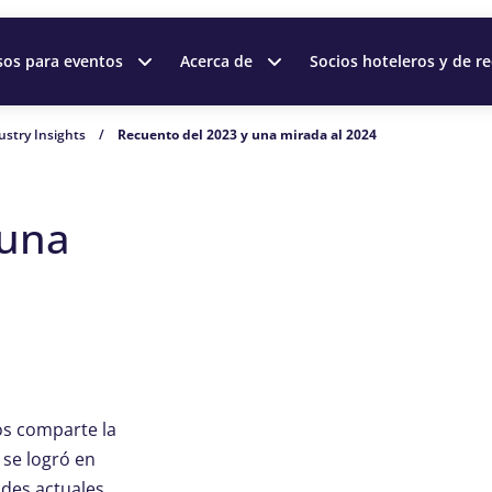
sos para eventos
Acerca de
Socios hoteleros y de re
ustry Insights
/
Recuento del 2023 y una mirada al 2024
 una
os comparte la
 se logró en
ades actuales