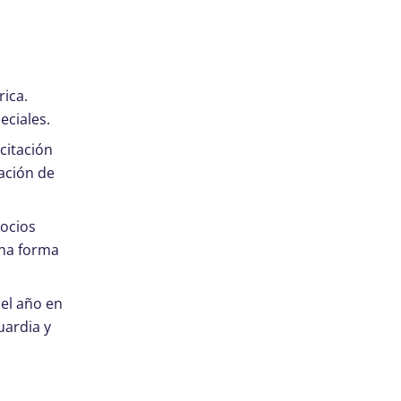
g
rica.
eciales.
citación
ación de
socios
una forma
 el año en
uardia y