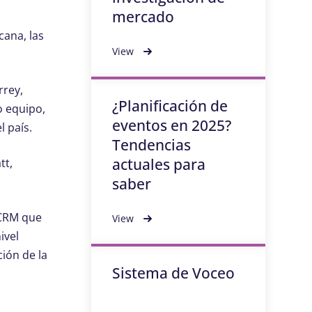
mercado
cana, las
View
rrey,
¿Planificación de
o equipo,
eventos en 2025?
l país.
Tendencias
actuales para
tt,
saber
 CRM que
View
ivel
ión de la
Sistema de Voceo