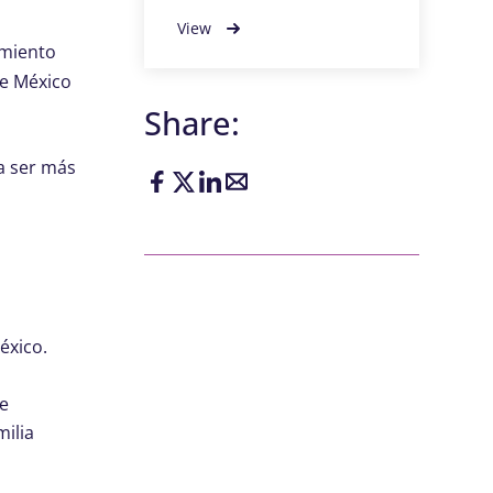
View
imiento
re México
Share:
a ser más
éxico.
ue
milia